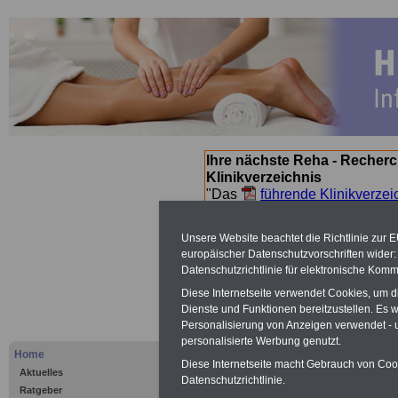
Ihre nächste Reha - Recherc
Klinikverzeichnis
"Das
führende Klinikverzei
Orientierung bei der Suche nac
nächsten Reha. Sie können a
Unsere Website beachtet die Richtlinie zur 
suchen. Beamtinnen und Beamt
europäischer Datenschutzvorschriften wide
Angebote nach Gesundheitsw
Datenschutzrichtlinie für elektronische Komm
Diese Internetseite verwendet Cookies, um 
Dienste und Funktionen bereitzustellen. Es
Kurorte in Deutschland: Mo
Personalisierung von Anzeigen verwendet - un
personalisierte Werbung genutzt.
Rubriken:
Home
Diese Internetseite macht Gebrauch von Cooki
I
Moor-Kurbetrieb: Balge
I Bederkesa I
Aktuelles
Datenschutzrichtlinie.
Ratgeber